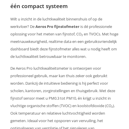
één compact systeem
Wilt u inzicht in de luchtkwaliteit binnenshuis of op de
werkvloer? De
Aeros Pro fijnstofmeter
is dé professionele
oplossing voor het meten van fijnstof, CO₂ en TVOCs. Met hoge
meetnauwkeurigheid, realtime data en een gebruiksvriendelijk
dashboard biedt deze fijnstofmeter alles wat u nodig heeft om
de luchtkwaliteit betrouwbaar te monitoren.
De Aeros Pro luchtkwaliteitsmeter is ontworpen voor
professioneel gebruik, maar kan thuis zeker ook gebruikt
worden. Dankzij de intuïtieve bediening is hij perfect voor
scholen, kantoren, zorginstellingen en thuisgebruik. Met deze
fijnstof sensor meet u PM0.3 tot PM10, én krijgt u inzicht in
vluchtige organische stoffen (TVOC) en koolstofdioxide (CO₂).
Ook temperatuur en relatieve luchtvochtigheid worden
gemeten. Ideaal voor het opsporen van vervuiling, het
optimaliseren van ventilatie of het signaleren van