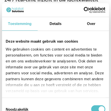
met de Aeros app
De gebruiksvriendelijke Aeros Mobile app geeft u 24/7 real-time
Toestemming
Details
Over
inzicht in de luchtkwaliteit. Via een eenvoudige QR-koppeling leest u
direct alle meetgegevens van de Aeros Pro fijnstofmeter uit. Ontvang
meldingen bij overschrijding van grenswaarden en ontdek trends in
Deze website maakt gebruik van cookies
luchtkwaliteit, energie-efficiëntie en duurzaamheid.
We gebruiken cookies om content en advertenties te
personaliseren, om functies voor social media te bieden
Vergelijk eenvoudig verschillende ruimtes, voorspel onderhoud en
en om ons websiteverkeer te analyseren. Ook delen we
onderbouw investeringsbeslissingen met objectieve data. Zo
informatie over uw gebruik van onze site met onze
optimaliseert u niet alleen het binnenklimaat, maar ook uw
partners voor social media, adverteren en analyse. Deze
bedrijfsvoering.
partners kunnen deze gegevens combineren met andere
informatie die u aan ze heeft verstrekt of die ze hebben
Professionele fijnstofmeter voor
verzameld op basis van uw gebruik van hun services.
nauwkeurige luchtkwaliteitsmetingen
Toestemmingsselectie
De Aeros Pro fijnstofmeter is een geavanceerde luchtkwaliteitmeter
Noodzakelijk