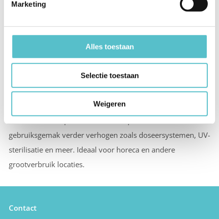
Blupura EcoChic IT
Blupura EcoChic 'Biertap'
Marketing
Capaciteit 80 en 150 l/u
In diverse
Capaciteit 80 en 150 l/u
uitvoeringen
Alles toestaan
Prijs op aanvraag
Prijs op aanvraag
Selectie toestaan
Waterkoelers met Italiaans design. Met Blupura kunnen we
een serie waterkoelers aanbieden die uitblinken in design.
Weigeren
Met name unieke in waterkoelers met een grote capaciteit
tot wel 180 liter per uur. Met vele opties die het
gebruiksgemak verder verhogen zoals doseersystemen, UV-
sterilisatie en meer. Ideaal voor horeca en andere
grootverbruik locaties.
Contact