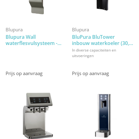
Blupura
Blupura
Blupura Wall
BluPura BluTower
waterflesvulsysteem -
inbouw waterkoeler (30,
Koud, koud/bruisend of
45, 60, 80, 150 of 280
In diverse capaciteiten en
uitsluitend
l/uur)
uitvoeringen
kamertemperatuur water
Prijs op aanvraag
Prijs op aanvraag