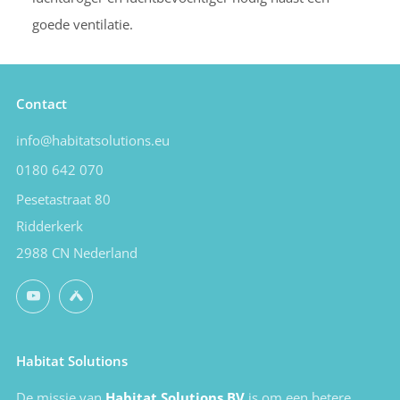
goede ventilatie.
Contact
info@habitatsolutions.eu
0180 642 070
Pesetastraat 80
Ridderkerk
2988 CN Nederland
YouTube
Untappd
Habitat Solutions
De missie van
Habitat Solutions BV
is om een betere