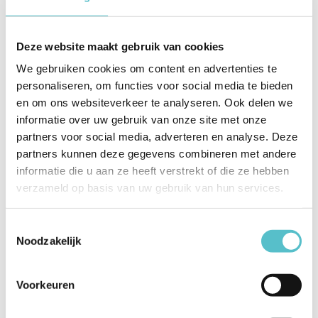
en budget.
Geluidsniveau:
Als u de bevochtiger wilt
Deze website maakt gebruik van cookies
gebruiken in een slaapkamer of op een stille
werkplek, kies dan voor een stille
We gebruiken cookies om content en advertenties te
personaliseren, om functies voor social media te bieden
luchtbevochtiger zoals een ultrasone bevochtiger.
en om ons websiteverkeer te analyseren. Ook delen we
Onderhoud:
Sommige luchtbevochtigers
informatie over uw gebruik van onze site met onze
vereisen meer onderhoud dan andere. Een
partners voor social media, adverteren en analyse. Deze
partners kunnen deze gegevens combineren met andere
ultrasone luchtbevochtiger is bijvoorbeeld vaak
informatie die u aan ze heeft verstrekt of die ze hebben
met het meest onderhoudsvriendelijk.
verzameld op basis van uw gebruik van hun services.
Wat is relatieve luchtvochtigheid?
Toestemmingsselectie
Noodzakelijk
Luchtvochtigheid, in relatieve zin uitgedrukt in %, staat
voor het aandeel vocht in lucht van een bepaalde
Voorkeuren
temperatuur. Hoe hoger de temperatuur hoe meer
water er zich bij dezelfde luchtvochtigheid in de lucht