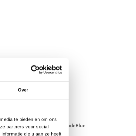
Over
 media te bieden en om ons
r of waterkoker?
Steun MadeBlue
ze partners voor social
nformatie die u aan ze heeft