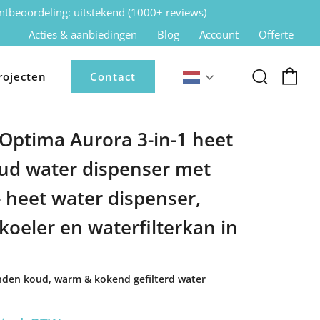
ntbeoordeling: uitstekend (1000+ reviews)
Acties & aanbiedingen
Blog
Account
Offerte
Zoek
rojecten
Contact
Nederlands
Wi
Optima Aurora 3-in-1 heet
ud water dispenser met
 - heet water dispenser,
koeler en waterfilterkan in
nden koud, warm & kokend gefilterd water