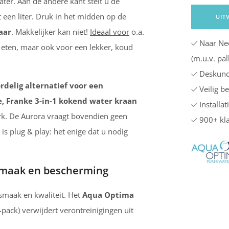
ter. Aan de andere kant stelt u de
 een liter. Druk in het midden op de
UIT
aar
. Makkelijker kan niet!
Ideaal voor
o.a.
Naar Ned
 eten, maar ook voor een lekker, koud
(m.u.v. pa
Deskund
rdelig alternatief voor een
Veilig b
, Franke 3-in-1 kokend water kraan
Installat
k. De Aurora vraagt bovendien geen
900+ kla
 is plug & play: het enige dat u nodig
e smaak en bescherming
 smaak en kwaliteit. Het
Aqua Optima
-pack) verwijdert verontreinigingen uit