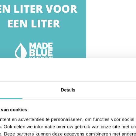
nser en wij doneren per
Details
 ontwikkelingslanden via de
 van cookies
ent en advertenties te personaliseren, om functies voor social
waarschuwing
Video handleiding
Heet water dispense
. Ook delen we informatie over uw gebruik van onze site met on
e. Deze partners kunnen deze gegevens combineren met andere i