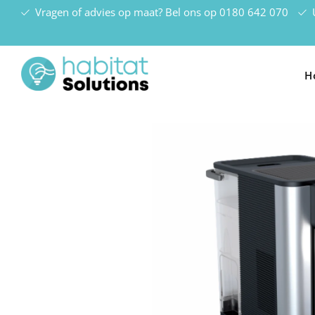
Vragen of advies op maat? Bel ons op
0180 642 070
U
H
Pl