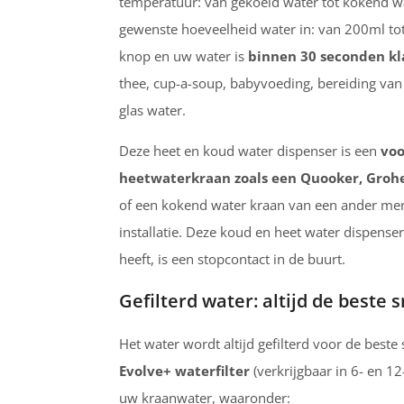
temperatuur: van gekoeld water tot kokend wa
gewenste hoeveelheid water in: van 200ml tot
knop en uw water is
binnen 30 seconden kl
thee, cup-a-soup, babyvoeding, bereiding van
glas water.
Deze heet en koud water dispenser is een
voo
heetwaterkraan zoals een Quooker, Grohe
of een kokend water kraan van een ander mer
installatie. Deze koud en heet water dispenser
heeft, is een stopcontact in de buurt.
Gefilterd water: altijd de best
Het water wordt altijd gefilterd voor de beste
Evolve+ waterfilter
(verkrijgbaar in 6- en 12
uw kraanwater, waaronder: