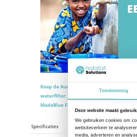
Koop de Aurora heet en koud water dispe
Toestemming
waterfilter
100 liter
schoon drinkwater in
MadeBlue Foundation.
Deze website maakt gebruik
We gebruiken cookies om cont
Specificaties
Beschrijving
Veiligheids
websiteverkeer te analyseren
media, adverteren en analys