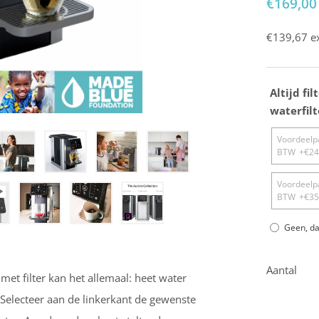
Prijs
€169,00
prijs
€139,67
ex
Altijd fi
waterfil
Voordeelpa
BTW
+€24
Voordeelpa
BTW
+€35
Geen, da
Aantal
et filter kan het allemaal: heet water
! Selecteer aan de linkerkant de gewenste