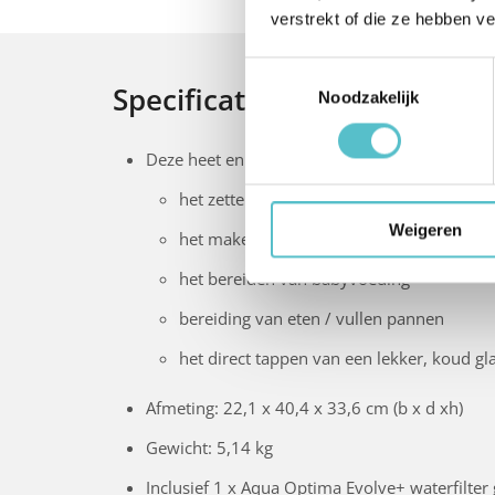
verstrekt of die ze hebben v
Toestemmingsselectie
Specificaties
Noodzakelijk
Deze heet en koud water dispenser met filter i
het zetten van thee
Weigeren
het maken van cup-a-soup of andere inst
het bereiden van babyvoeding
bereiding van eten / vullen pannen
het direct tappen van een lekker, koud gl
Afmeting: 22,1 x 40,4 x 33,6 cm (b x d xh)
Gewicht: 5,14 kg
Inclusief 1 x Aqua Optima Evolve+ waterfilter 