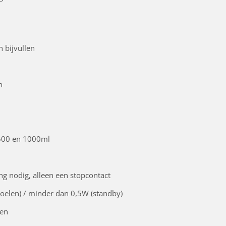
 bijvullen
n
, 500 en 1000ml
ng nodig, alleen een stopcontact
elen) / minder dan 0,5W (standby)
men