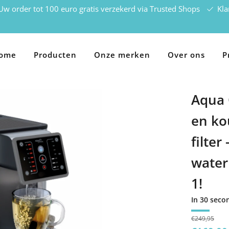
w order tot 100 euro gratis verzekerd via Trusted Shops
Kla
ome
Producten
Onze merken
Over ons
P
Aqua 
en ko
filter
water
ay
1!
In 30 seco
Sale
€249,95