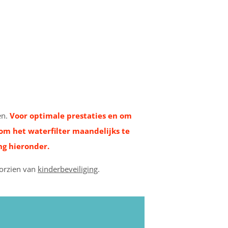
en.
Voor optimale prestaties en om
om het waterfilter maandelijks te
ng hieronder.
oorzien van
kinderbeveiliging
.