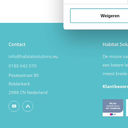
Weigeren
Contact
Habitat Sol
info@habitatsolutions.eu
De missie v
een betere l
0180 642 070
meest brede 
Pesetastraat 80
Ridderkerk
Klantbeoor
2988 CN Nederland
YouTube
Untappd