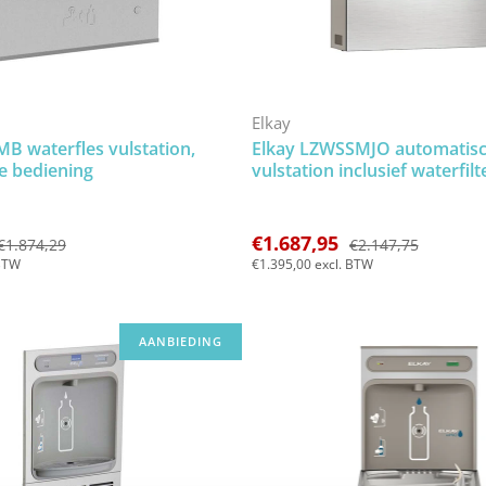
Elkay
B waterfles vulstation,
Elkay LZWSSMJO automatisc
e bediening
vulstation inclusief waterfilt
€1.687,95
€1.874,29
€2.147,75
BTW
€1.395,00
excl. BTW
AANBIEDING