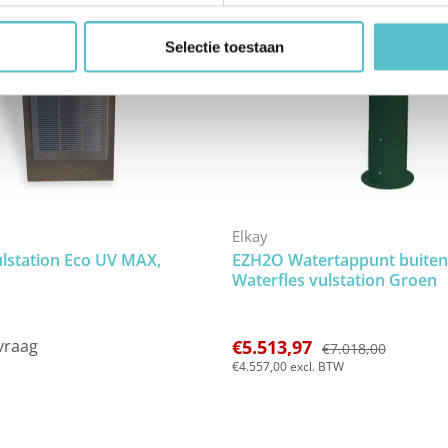
Selectie toestaan
Elkay
ulstation Eco UV MAX,
EZH2O Watertappunt buiten
Waterfles vulstation Groen
vraag
€5.513,97
€7.018,00
€4.557,00
excl. BTW