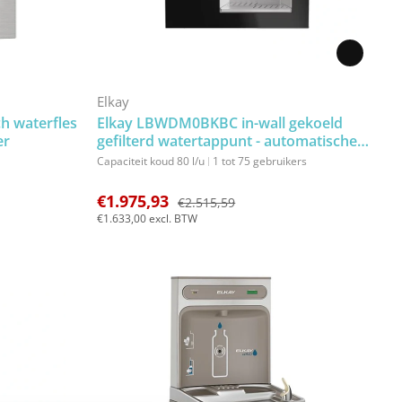
zwart
Elkay
h waterfles
Elkay LBWDM0BKBC in-wall gekoeld
er
gefilterd watertappunt - automatische
watertap voor waterflesjes - contactloos
Capaciteit koud 80 l/u
1 tot 75 gebruikers
drinkwater tappunt (kopie)
€1.975,93
€2.515,59
€1.633,00
excl. BTW