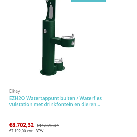
Elkay
EZH2O Watertappunt buiten / Waterfles
vulstation met drinkfontein en dieren
drinkbak
€8.702,32
€11.076,34
€7.192,00
excl. BTW