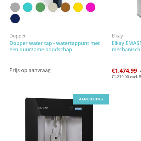
stingray-grey
cool-turtoise
kelp-green
sandy-eel
mud-crab
yellow-tang
magenta-anemone
deep-blue
Dopper
Elkay
Dopper water tap - watertappunt met
Elkay EMASM
een duurzame boodschap
mechanisch
Prijs op aanvraag
€1.474,99
€1.219,00
excl. 
AANBIEDING