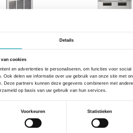
Details
Elkay
M82K inbouw waterkoeler
Watertap Elkay LMABF8WSS
 van cookies
s vulstation, inclusief
Drinkwaterfontein met raze
ent en advertenties te personaliseren, om functies voor social
Waterfles vulstation – RVS –
Scholen en Sportscholen
. Ook delen we informatie over uw gebruik van onze site met on
e. Deze partners kunnen deze gegevens combineren met andere i
€3.846,59
€4.009,94
incl. BTW
erzameld op basis van uw gebruik van hun services.
BTW
€3.179,00
excl. BTW
Voorkeuren
Statistieken