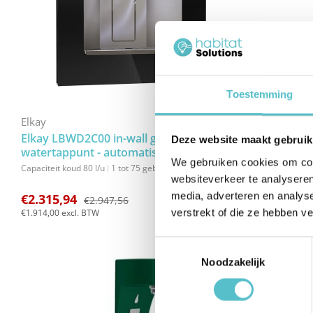
zwart
wit
Toestemming
Elkay
Elkay
Elkay LBWD2C00 in-wall gekoeld
Elkay LZWS
Deze website maakt gebruik
watertappunt - automatische watertap
met waterfle
We gebruiken cookies om cont
voor waterflesjes - contactloos
waterfilter
Capaciteit koud 80 l/u
1 tot 75 gebruikers
drinkwater tappunt
websiteverkeer te analyseren
media, adverteren en analys
€2.315,94
€3.150,85
€2.947,56
verstrekt of die ze hebben v
€1.914,00
excl. BTW
€2.604,01
excl. 
Toestemmingsselectie
Noodzakelijk
AANBIEDING