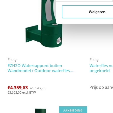
Weigeren
Elkay
Elkay
EZH2O Watertappunt buiten
Waterfles v
Wandmodel / Outdoor waterfles
ongekoeld
vulstation, groen
€4.359,63
Prijs op aan
€5.547,85
€3.603,00
excl. BTW
AANBIEDING