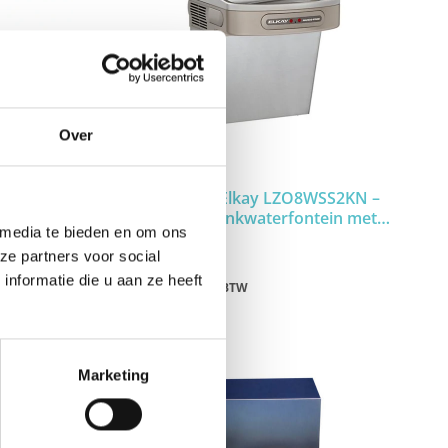
Over
Elkay
2KN –
Watertappunt Elkay LZO8WSS2KN –
ndsnel
Contactloze Drinkwaterfontein met
 media te bieden en om ons
 Ideaal voor
razendsnel Waterfles Vulstation – RVS –
Ideaal voor Scholen en Sportscholen
ze partners voor social
nformatie die u aan ze heeft
€4.112,79
incl. BTW
€3.399,00
excl. BTW
Marketing
AANBIEDING