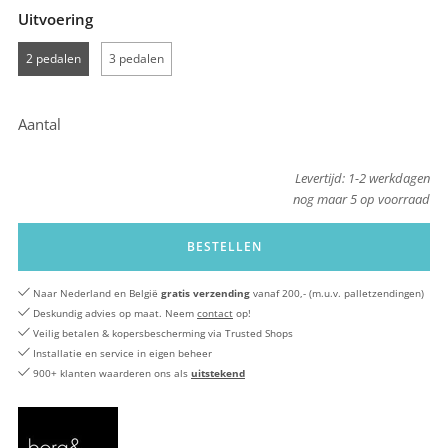
Uitvoering
2 pedalen
3 pedalen
Aantal
Levertijd: 1-2 werkdagen
nog maar
5
op voorraad
BESTELLEN
Naar Nederland en België
gratis verzending
vanaf 200,- (m.u.v. palletzendingen)
Deskundig advies op maat. Neem
contact
op!
Veilig betalen & kopersbescherming via Trusted Shops
Installatie en service in eigen beheer
900+ klanten waarderen ons als
uitstekend