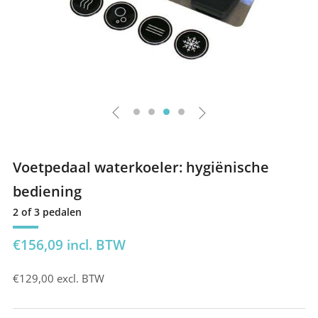
Voetpedaal waterkoeler: hygiënische
bediening
2 of 3 pedalen
Prijs
€156,09
incl. BTW
€129,00
excl. BTW