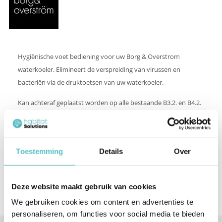
Hygiënische voet bediening voor uw Borg & Overstrom
waterkoeler. Elimineert de verspreiding van virussen en
bacteriën via de druktoetsen van uw waterkoeler.
Kan achteraf geplaatst worden op alle bestaande B3.2. en B4.2.
modellen. De voetbediening met 2 pedalen zijn geschikt voor
koud/kamer waterkoelers. De voetbediening met 3 pedalen zijn
geschikt voor koud/kamer/bruis, koud/heet/bruis of
Toestemming
Details
Over
koud/kamer/heet waterkoelers.
Prijs is inclusief montage en exclusief voorrijkosten.
Deze website maakt gebruik van cookies
We gebruiken cookies om content en advertenties te
personaliseren, om functies voor social media te bieden