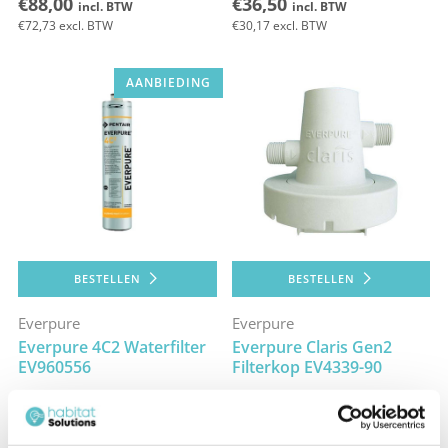
€88,00
€36,50
incl. BTW
incl. BTW
€72,73
excl. BTW
€30,17
excl. BTW
AANBIEDING
BESTELLEN
BESTELLEN
Everpure
Everpure
Everpure 4C2 Waterfilter
Everpure Claris Gen2
EV960556
Filterkop EV4339-90