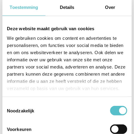
€90,00
€46,25
€90,50
incl. BTW
Toestemming
Details
Over
€74,38
excl. BTW
€38,22
excl. BTW
Deze website maakt gebruik van cookies
AANBIEDING
We gebruiken cookies om content en advertenties te
personaliseren, om functies voor social media te bieden
en om ons websiteverkeer te analyseren. Ook delen we
informatie over uw gebruik van onze site met onze
partners voor social media, adverteren en analyse. Deze
partners kunnen deze gegevens combineren met andere
informatie die u aan ze heeft verstrekt of die ze hebben
BESTELLEN
BESTELLEN
verzameld op basis van uw gebruik van hun services.
Everpure
Everpure
Toestemmingsselectie
Everpure 2FC Waterfilter
Everpure QL3B Filterkop
Noodzakelijk
EV969156
EV4312-13, incl. 2 x 8 mm
insteekkoppeling en 2 x 8
naar 6 mm verloop
Voorkeuren
insteekkoppeling