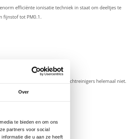
 enorm efficiënte ionisatie techniek in staat om deeltjes te
 fijnstof tot PM0.1.
 ventilator hebben, hoort u deze luchtreinigers helemaal niet.
Over
 media te bieden en om ons
ze partners voor social
nformatie die u aan ze heeft