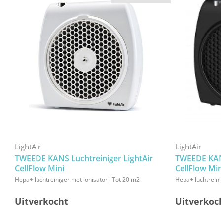
LightAir
LightAir
TWEEDE KANS Luchtreiniger LightAir
TWEEDE KANS
CellFlow Mini
CellFlow Min
Hepa+ luchtreiniger met ionisator
Tot 20 m2
Hepa+ luchtreini
Uitverkocht
Uitverkoc