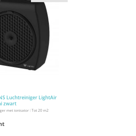
 Luchtreiniger LightAir
i zwart
ger met ionisator
Tot 20 m2
ht