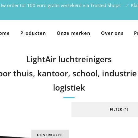
w order tot 100 euro gratis verzekerd via Trusted Shops
Kla
ome
Producten
Onze merken
Over ons
P
LightAir luchtreinigers
oor thuis, kantoor, school, industrie
logistiek
FILTER (1)
UITVERKOCHT