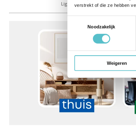
LightAir luchtreinigers hebben een 
verstrekt of die ze hebben v
Toestemmingsselectie
Noodzakelijk
Weigeren