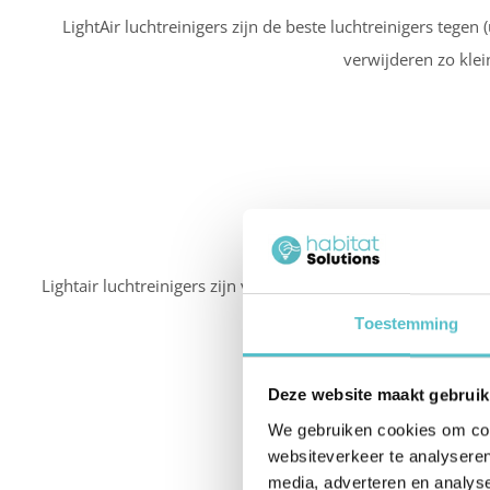
LightAir luchtreinigers zijn de beste luchtreinigers tegen (
verwijderen zo klei
Lightair luchtreinigers zijn vele malen stiller dan tradition
Toestemming
Deze website maakt gebruik
We gebruiken cookies om cont
websiteverkeer te analyseren
media, adverteren en analys