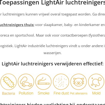
Toepassingen LightAir luchtreiniger
ir luchtreinigers kunnen vrijwel overal toegepast worden. Ga direc
uchtreinigers thuis:
voor slaapkamer, baby- en kinderkamer e
 horeca en sportschool. Maar ook voor contactberoepen (fysiother
logistiek. LightAir industriële luchtreinigers vindt u onder ander
wasserijen.
LightAir luchtreinigers verwijderen effectief:
chtreinigers bieden verlichting bij onderstaan