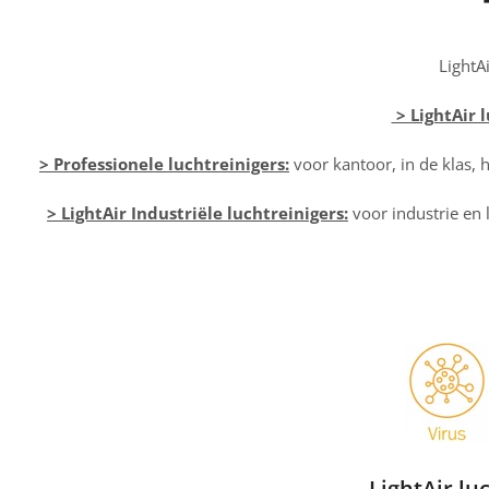
LightA
> LightAir l
> Professionele luchtreinigers:
voor kantoor, in de klas,
> LightAir Industriële luchtreinigers:
voor industrie en 
LightAir lu