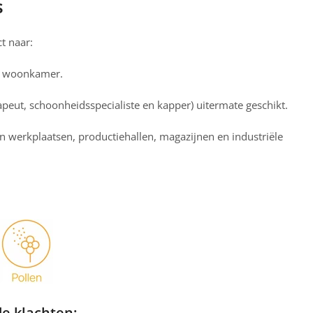
s
t naar:
n woonkamer.
apeut, schoonheidsspecialiste en kapper) uitermate geschikt.
e in werkplaatsen, productiehallen, magazijnen en industriële
de klachten: