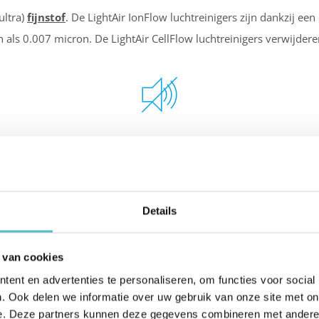
ultra)
fijnstof
. De LightAir IonFlow luchtreinigers zijn dankzij een
n als 0.007 micron. De LightAir CellFlow luchtreinigers verwijderen
Stille luchtreinigers
ele filter luchtreinigers. Omdat de LightAir IonFlow modellen geen
Details
 van cookies
ent en advertenties te personaliseren, om functies voor social
Energiezuinige superhelden
. Ook delen we informatie over uw gebruik van onze site met on
e. Deze partners kunnen deze gegevens combineren met andere i