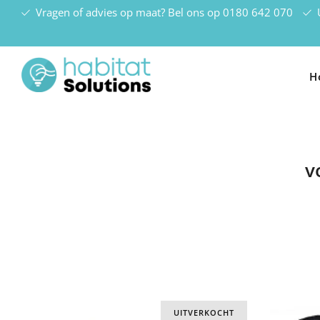
Vragen of advies op maat? Bel ons op
0180 642 070
U
H
v
UITVERKOCHT