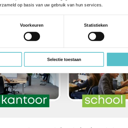
ongekend laag energieverbruik. Met hoge energieprijzen scheelt 
erzameld op basis van uw gebruik van hun services.
Voorkeuren
Statistieken
Selectie toestaan