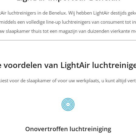
tAir luchtreinigers in de Benelux. Wij hebben LightAir destijds ge
nmiddels een volledige line-up luchtreinigers van consument tot ind
uw slaapkamer thuis tot een magazijn van duizenden vierkante me
 voordelen van LightAir luchtreinig
 kiest voor de slaapkamer of voor uw werkplaats, u kunt altijd v
Onovertroffen luchtreiniging