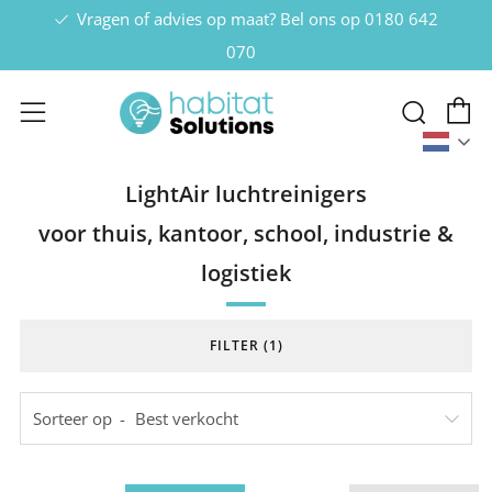
Vragen of advies op maat? Bel ons op
0180 642
070
W
Zoek
Menu
Nede
LightAir luchtreinigers
voor thuis, kantoor, school, industrie &
logistiek
FILTER (1)
Sorteer op