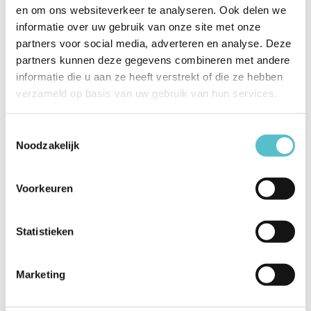
worden. Ga direct naar:
en om ons websiteverkeer te analyseren. Ook delen we
informatie over uw gebruik van onze site met onze
> LightAir luchtreinigers thuis:
voor slaapkamer, baby-
partners voor social media, adverteren en analyse. Deze
en kinderkamer en woonkamer.
partners kunnen deze gegevens combineren met andere
informatie die u aan ze heeft verstrekt of die ze hebben
> Professionele luchtreinigers:
voor kantoor, in de klas,
verzameld op basis van uw gebruik van hun services.
horeca en sportschool. Maar ook voor contactberoepen
Toestemmingsselectie
(fysiotherapeut, schoonheidsspecialiste en kapper)
Noodzakelijk
uitermate geschikt.
> LightAir Industriële luchtreinigers:
voor industrie en
Voorkeuren
logistiek. LightAir industriële luchtreinigers vindt u onder
andere in werkplaatsen, productiehallen, magazijnen en
Statistieken
industriële wasserijen.
Marketing
LightAir luchtreinigers verwijderen effectief: