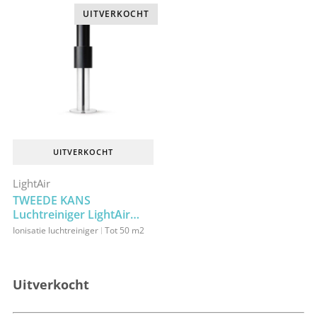
UITVERKOCHT
UITVERKOCHT
LightAir
TWEEDE KANS
Luchtreiniger LightAir
IonFlow Signature Zwart
Ionisatie luchtreiniger
Tot 50 m2
Uitverkocht