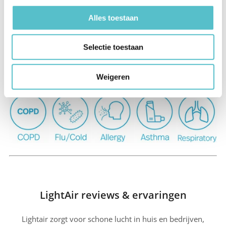
Alles toestaan
Selectie toestaan
LightAir luchtreinigers bieden verlichting bij
onderstaande klachten:
Weigeren
LightAir reviews & ervaringen
Lightair zorgt voor schone lucht in huis en bedrijven,