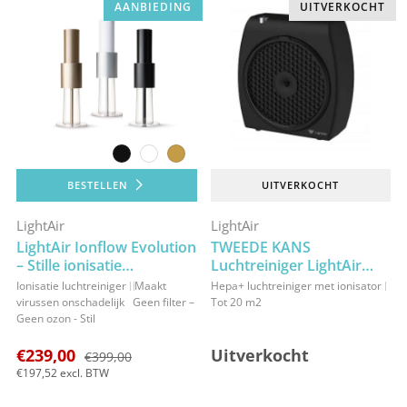
AANBIEDING
UITVERKOCHT
zwart
wit
goud
BESTELLEN
UITVERKOCHT
LightAir
LightAir
LightAir Ionflow Evolution
TWEEDE KANS
– Stille ionisatie
Luchtreiniger LightAir
luchtreiniger tegen
CellFlow Mini zwart
Ionisatie luchtreiniger
Maakt
Hepa+ luchtreiniger met ionisator
fijnstof, ultrafijnstof en
virussen onschadelijk
Geen filter –
Tot 20 m2
virussen
Geen ozon - Stil
€239,00
Uitverkocht
€399,00
€197,52
excl. BTW